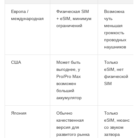
Европа /
Физическая SIM
Возможна
международная
+ eSIM, минимум
чуть
ограничений
меньшая
громкость
проводных
наушников
США
Может быть
Только
выгоднее, у
eSIM, нет
Pro/Pro Max
физической
возможен
SIM
больший
аккумулятор
Япония
Обычно
Только
качественная
eSIM, нюанс
версия для
со звуком
развитого рынка
затвора