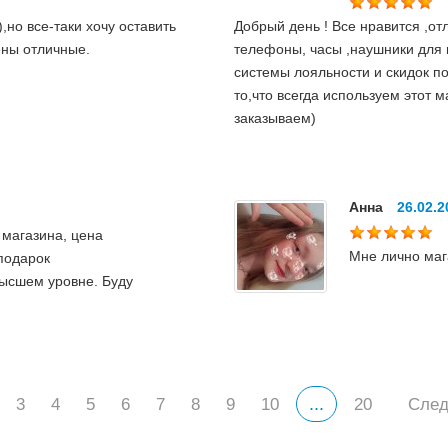
,но все-таки хочу оставить
Добрый день ! Все нравится ,о
ены отличные.
телефоны, часы ,наушники для в
системы лояльности и скидок п
то,что всегда используем этот 
заказываем)
Анна
26.02.2
 магазина, цена
Мне лично маг
подарок
высшем уровне. Буду
...
3
4
5
6
7
8
9
10
20
Сле