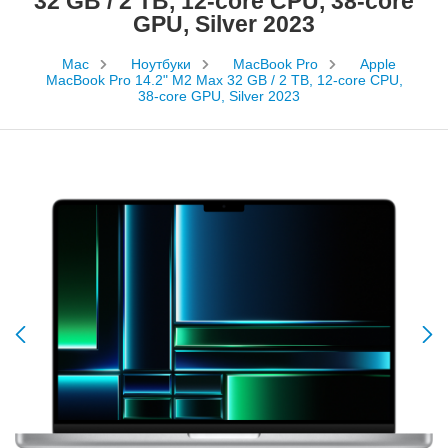
32 GB / 2 TB, 12‑core CPU, 38‑core
GPU, Silver 2023
Mac
Ноутбуки
MacBook Pro
Apple
MacBook Pro 14.2" M2 Max 32 GB / 2 TB, 12‑core CPU,
38‑core GPU, Silver 2023