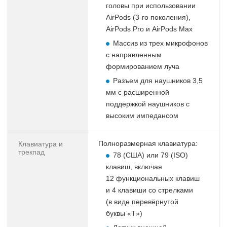
головы при использовании
AirPods (3-го поколения),
AirPods Pro и AirPods Max
Массив из трех микрофонов
с направленным
формированием луча
Разъем для наушников 3,5
мм с расширенной
поддержкой наушников с
высоким импедансом
Полноразмерная клавиатура:
Клавиатура и
трекпад
78 (США) или 79 (ISO)
клавиш, включая
12 функциональ­ных клавиш
и 4 клавиши со стрелками
(в виде перевёрнутой
буквы «T»)