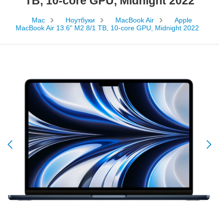
TB, 10-core GPU, Midnight 2022
Mac
Ноутбуки
MacBook Air
Apple
MacBook Air 13.6" M2 8/1 TB, 10-core GPU, Midnight 2022