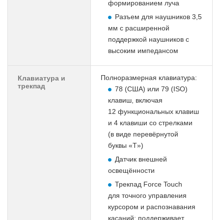
формированием луча
Разъем для наушников 3,5
мм с расширенной
поддержкой наушников с
высоким импедансом
Полноразмерная клавиатура:
Клавиатура и
трекпад
78 (США) или 79 (ISO)
клавиш, включая
12 функциональ­ных клавиш
и 4 клавиши со стрелками
(в виде перевёрнутой
буквы «T»)
Датчик внешней
освещённости
Трекпад Force Touch
для точного управления
курсором и распознавания
касаний; поддерживает