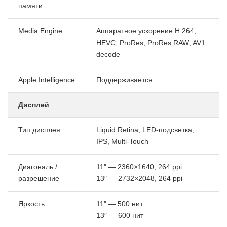
памяти
Media Engine
Аппаратное ускорение H.264,
HEVC, ProRes, ProRes RAW; AV1
decode
Apple Intelligence
Поддерживается
Дисплей
Тип дисплея
Liquid Retina, LED-подсветка,
IPS, Multi-Touch
Диагональ /
11″ — 2360×1640, 264 ppi
разрешение
13″ — 2732×2048, 264 ppi
Яркость
11″ — 500 нит
13″ — 600 нит