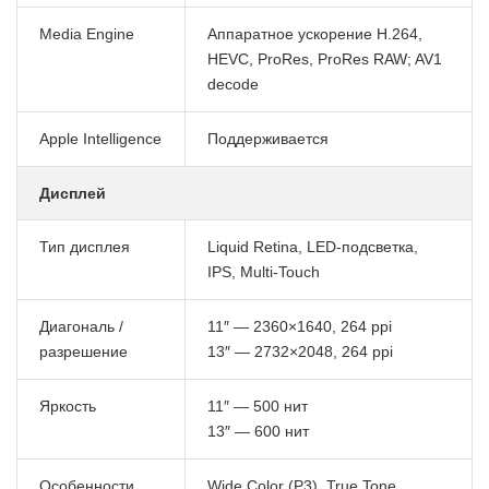
Media Engine
Аппаратное ускорение H.264,
HEVC, ProRes, ProRes RAW; AV1
decode
Apple Intelligence
Поддерживается
Дисплей
Тип дисплея
Liquid Retina, LED-подсветка,
IPS, Multi-Touch
Диагональ /
11″ — 2360×1640, 264 ppi
разрешение
13″ — 2732×2048, 264 ppi
Яркость
11″ — 500 нит
13″ — 600 нит
Особенности
Wide Color (P3), True Tone,