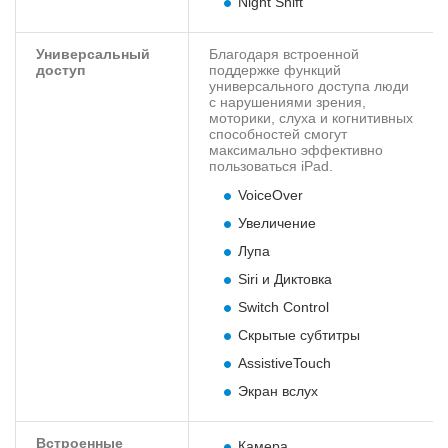
Night Shift
Универсальный
Благодаря встроенной
доступ
поддержке функций
универсального доступа люди
с нарушениями зрения,
моторики, слуха и когнитивных
способностей смогут
максимально эффективно
пользоваться iPad.
VoiceOver
Увеличение
Лупа
Siri и Диктовка
Switch Control
Скрытые субтитры
AssistiveTouch
Экран вслух
Встроенные
Камера