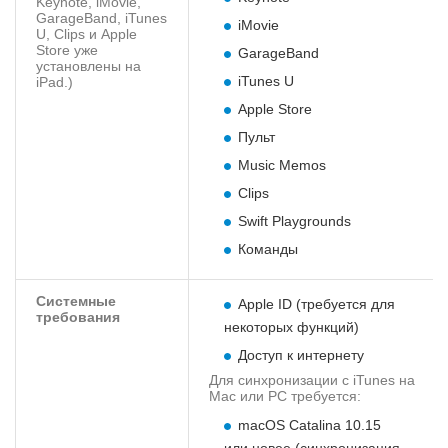
Keynote, iMovie,
GarageBand, iTunes
iMovie
U, Clips и Apple
Store уже
GarageBand
установлены на
iTunes U
iPad.)
Apple Store
Пульт
Music Memos
Clips
Swift Playgrounds
Команды
Системные
Apple ID (требуется для
требования
некоторых функций)
Доступ к интернету
Для синхронизации с iTunes на
Mac или PC требуется:
macOS Catalina 10.15
или новее (синхронизация