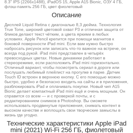
8.3" IPS (2266x1488), iPadOS 15, Apple A15 Bionic, ОЗУ 4 ГБ,
флэш-память 256 ГБ, цвет фиолетовый
Описание
Дисплей Liquid Retina с диагональю 8,3 дюйма. Технология
True Tone, широкий цветовой охват P3 и отличная защита от
бликов делают текст чётким, а цвета яркими в любых
условиях. Apple Pencil крепится при помощи магнитов к
боковой поверхности iPad mini. Если вам нужно быстро
набросать рисунок или записать что-то важное на встрече, он
всегда под рукой. iPad mini представлен в четырёх
превосходных цветах. Новые динамики работают в
стереорежиме, если расположить iPad mini горизонтально.
Отличный вариант, чтобы посмотреть сериал в дороге или
послушать любимый плейлист на прогулке в парке. Датчик
Touch ID встроен в верхнюю кнопку. С его помощью можно
быстро, удобно и безопасно входить на сайты и в приложения,
разблокировать iPad и оплачивать покупки. Новый чип A15
Bionic делает компактный iPad mini ещё и очень мощным. Он
справится со всем — и с проверкой почты, и с
редактированием снимков в Photoshop. Вы сможете
использовать продвинутые приложения, снимать контент в
высоком качестве и воплощать свои творческие замыслы в
жизнь где угодно.
Технические характеристики Apple iPad
mini (2021) Wi-Fi 256 ГБ, фиолетовый