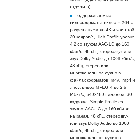
отдельно)
Поддерживаемые
видеоформаты: видео H.264 c
разрешением до 4K и частотой
30 кадров/с, High Profile уровня
4.2 со звуком AAC‑LC до 160
кбит/с, 48 кГц, стереозвук или
звук Dolby Audio до 1008 кбит/с,
48 кГц, стерео или
многоканальное аудио в
файлах форматов .m4v, .mp4 и
.mov; видео MPEG‑4 до 2,5
Мбит/с, 640×480 пикселей, 30
кадров/с, Simple Profile со
звуком AAC‑LC до 160 кбит/с
на канал, 48 кГц, стереозвук
или звук Dolby Audio до 1008
кбит/с, 48 кГц, стерео или
многоканальное аудио в