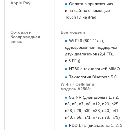
Apple Pay
Оплата в приложениях
и на сайтах с помощью
Touch ID на iPad
Сотовая и
Все модели
беспроводная
Wi‑Fi 6 (802.11ax);
связь
одновременная поддержка
двух диапазонов (2,4 ГГц
и 5 ГГц);
HT80 с технологией MIMO
Технология Bluetooth 5.0
Wi-Fi + Cellular и
модель A2568:
5G NR (диапазоны n1, n2,
n3, n5, n7, n8, n12, n20, n25,
n28, n29, n30, n38, n40, n41,
n48, n66, n71, n77, n78, n79)
FDD-LTE (диапазоны 1, 2, 3,