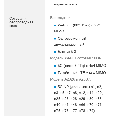
видеозвонков
Все модели
Сотовая и
беспроводная
Wi‑Fi 6E (802.11ax) с 2x2
связь
MIMO
Одновременный
двухдиапазонный
Блютуз 5.3
Модели Wi-Fi + сотовая связь
5G (ниже 6 ГГц) с 4x4 MIMO
Гигабитный LTE с 4x4 MIMO
Модель А2926 и А2837:
5G NR (диапазоны n1, n2,
n3, n5, n7, n8, n12, n14, n20,
n25, n26, n28, n29, n30, n38,
n40, n41, n48, n66, n70, n71,
n75, n76, н77, н78, н79)