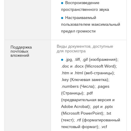
Воспроизведение
пространственного звука
Настраиваемый
пользователем максимальный
предел громкости
Виды документов, доступные
Поддержка
для просмотра
почтовых
вложений
.jpg, .tiff, .gif (изображения);
.doc и .docx (Microsoft Word);
.htm и .html (веб-страницы);
.key (Ключевая заметка);
.numbers (Числа); .pages
(Страницы); .pdf
(предварительная версия и
Adobe Acrobat); .ppt и .pptx
(Microsoft PowerPoint); .txt
(текст); .rtf (форматированный
текстовый формат); .vcf