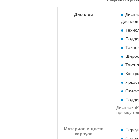
Дисплей
Диспле
Дисплей
Технол
Подде
Технол
Широки
Тактил
Контра
Яркост
Олеофо
Подде
Дисплей iP
прямоуголь
Материал и цвета
Передн
корпуса
Фактур