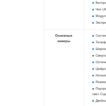
Беспро
Чип Ul
Модул
Экспр
Основные
Систем
камеры
Телефо
Широко
Сверхш
Оптиче
Цифро
Ночно
Режим
Портре
свет, Сц
Двойна