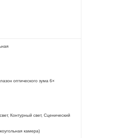
ьная
пазон оптического зума 6×
вет, Контурный свет, Сценический
коугольная камера)