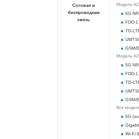
Модель A2
Сотовая и
беспроводная
5G NR 
связь
FDD-LTE
TD-LTE
UMTS/H
GSM/ED
Модель A2
5G NR 
FDD-LTE
TD-LTE
UMTS/H
GSM/ED
Все модел
5G (su
Gigabi
Wi-Fi 