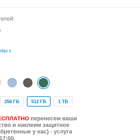
елей:
)
ены
256 ГБ
512 ГБ
1 ТБ
ЕСПЛАТНО
перенесем ваши
ство и наклеим защитное
бретенные у нас) - услуга
17:00.