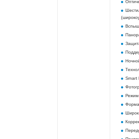
Оптиче
Шести
(широко
Вспышк
Панор
Защит
Поддер
Ночно
Технол
Smart
Фотог
Режим
Форма
Широки
Коррек
Передо