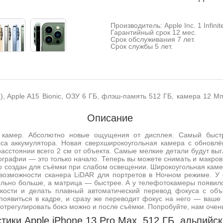
Производитель: Apple Inc. 1 Infini
Гарантийный срок 12 мес.
Срок обслуживания 7 лет.
Срок службы 5 лет.
), Apple A15 Bionic, ОЗУ 6 ГБ, флэш-память 512 ГБ, камера 12 М
Описание
 камер. Абсолютно новые ощущения от дисплея. Самый быстр
рса аккумулятора. Новая сверхширокоугольная камера с обнов
асстоянии всего 2 см от объекта. Самые мелкие детали будут вы
ографии — это только начало. Теперь вы можете снимать и макров
Pro создан для съёмки при слабом освещении. Широкоугольная кам
возможности сканера LiDAR для портретов в Ночном режиме. У 
льно больше, а матрица — быстрее. А у телефотокамеры появил
кости и делать плавный автоматический перевод фокуса с об
в появиться в кадре, и сразу же переводит фокус на него — ваше
отрегулировать бокэ можно и после съёмки. Попробуйте, нам очень 
тики Apple iPhone 13 Pro Max, 512 ГБ, альпийс