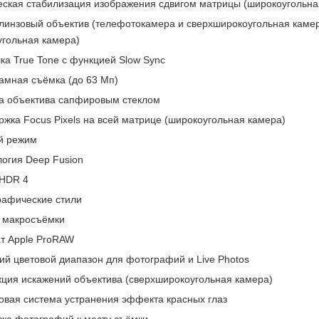
ская стабилизация изображения сдвигом матрицы (широкоугольна
линзовый объектив (телефотокамера и сверхширокоугольная камер
угольная камера)
а True Tone с функцией Slow Sync
амная съёмка (до 63 Мп)
а объектива сапфировым стеклом
жка Focus Pixels на всей матрице (широкоугольная камера)
й режим
огия Deep Fusion
 HDR 4
рафические стили
 макросъёмки
т Apple ProRAW
й цветовой диапазон для фотографий и Live Photos
ция искажений объектива (сверхширокоугольная камера)
вая система устранения эффекта красных глаз