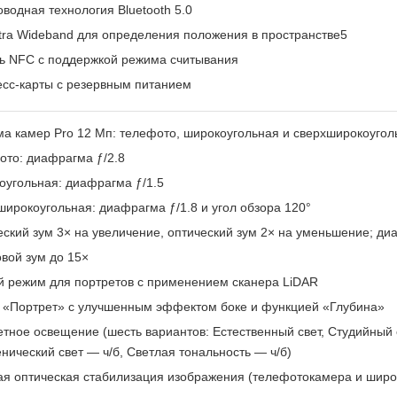
водная технология Bluetooth 5.0
tra Wideband для определения положения в пространстве5
ь NFC с поддержкой режима считывания
есс-карты с резервным питанием
а камер Pro 12 Мп: телефото, широкоугольная и сверхширокоугол
то: диафрагма ƒ/2.8
угольная: диафрагма ƒ/1.5
ирокоугольная: диафрагма ƒ/1.8 и угол обзора 120°
ский зум 3× на увеличение, оптический зум 2× на уменьшение; диа
вой зум до 15×
й режим для портретов с применением сканера LiDAR
 «Портрет» с улучшенным эффектом боке и функцией «Глубина»
тное освещение (шесть вариантов: Естественный свет, Студийный с
енический свет — ч/б, Светлая тональность — ч/б)
я оптическая стабилизация изображения (телефотокамера и широ