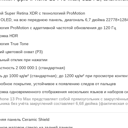
й Super Retina XDR с технологией ProMotion
 OLED, на всю переднюю панель, диагональ 6,7 дюйма 22778×1284
огия ProMotion с адаптивной частотой обновления до 120 Гц
ржка HDR
огия True Tone
й цветовой охват (P3)
ьный отклик при нажатии
стность 2 000 000:1 (стандартная)
ь до 1000 кд/м² (стандартная); до 1200 кд/м² при просмотре конт
бное покрытие, устойчивое к появлению следов от пальцев
ржка одновременного отображения нескольких языков и наборов с
hone 13 Pro Max представляет собой прямоугольник с закруглённы
ника без учёта закруглений составляет 6,68 дюйма (фактическая 
яя панель Ceramic Shield
ное матовое стекло на задней панели