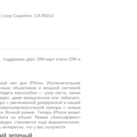
te Loop Cupertino, CA 95014.
п, поддержка двух SIM-карт (nano-SIM и
ый чип для iPhone. Исключительная
лённым объективом и мощной системой
глядеть масштабно — узор листа, лапки
идео, даже замедленное или таймлапс.
ера с увеличенной диафрагмой и нашей
сверхшироко­угольной камеры с новым
ся Ночной режим. Теперь iPhone может
ъекта на объект. Режим «Киноэффект»
 видео становится ещё выразительнее.
интересно, что у вас получится.
кий зеленый