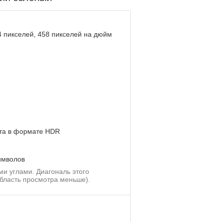
 пикселей, 458 пикселей на дюйм
ента в формате HDR
имволов
ми углами. Диагональ этого
область просмотра меньше).