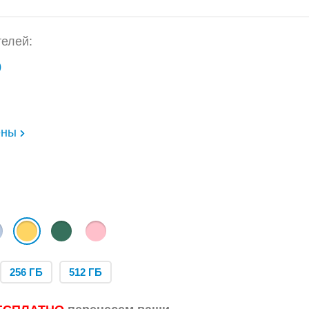
елей:
)
ены
256 ГБ
512 ГБ