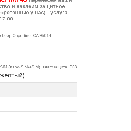
ЕСПЛАТНО
перенесем ваши
ство и наклеим защитное
бретенные у нас) - услуга
17:00.
te Loop Cupertino, CA 95014.
1 SIM (nano-SIM/eSIM), влагозащита IP68
(желтый)