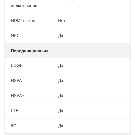
подключения
HDMI-выход
Нет
NFC
Да
Передача данных
EDGE
Да
HSPA
Да
HSPA+
Да
LTE
Да
5G
Да