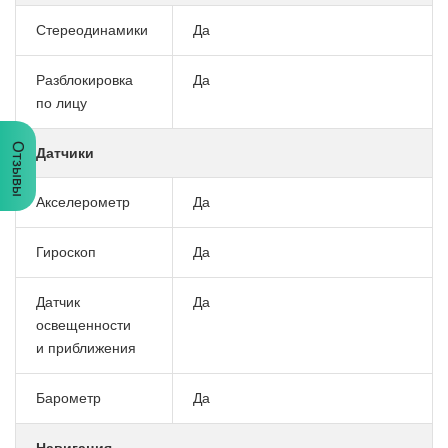
Стереодинамики
Да
Разблокировка
Да
по лицу
Отзывы
Датчики
Акселерометр
Да
Гироскоп
Да
Датчик
Да
освещенности
и приближения
Барометр
Да
Навигация