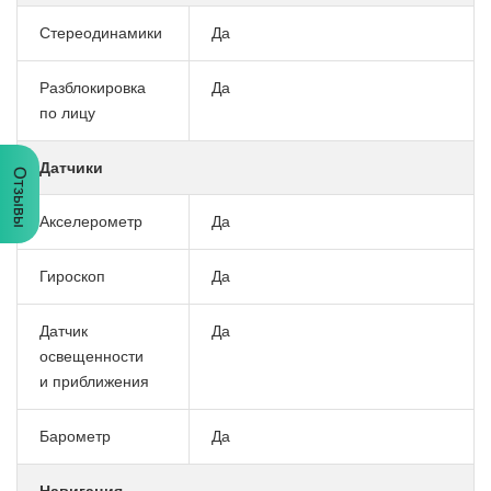
Стереодинамики
Да
Разблокировка
Да
по лицу
Датчики
Отзывы
Акселерометр
Да
Гироскоп
Да
Датчик
Да
освещенности
и приближения
Барометр
Да
Навигация