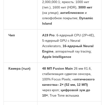
2,000,000:1; яркость: 1000 нит
(тип.), 1600 нит (HDR),
3000 нит
(на улице);
антибликовое
и
олеофобное покрытие;
Dynamic
Island
Чип
A19 Pro
: 6-ядерный CPU (2P+4E),
5-ядерный GPU с Neural
Accelerators,
16-ядерный Neural
Engine
, аппаратный ray tracing;
Apple Intelligence
Камера (тыл)
48 МП Fusion Main
26 мм f/1.6,
стабилизация сдвигом сенсора,
100% Focus Pixels; «
оптического
качества
»
2× (52 мм, 12 МП)
через кроп;
цифровой зум до
10×
; True Tone вспышка