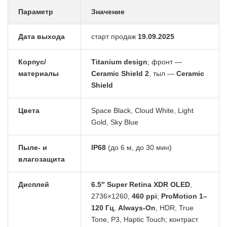
Параметр
Значение
Дата выхода
старт продаж
19.09.2025
Корпус/
Titanium design
; фронт —
материалы
Ceramic Shield 2
, тыл —
Ceramic
Shield
Цвета
Space Black, Cloud White, Light
Gold, Sky Blue
Пыле- и
IP68
(до 6 м, до 30 мин)
влагозащита
Дисплей
6.5″ Super Retina XDR OLED
,
2736×1260,
460 ppi
;
ProMotion 1–
120 Гц
,
Always-On
, HDR, True
Tone, P3, Haptic Touch; контраст