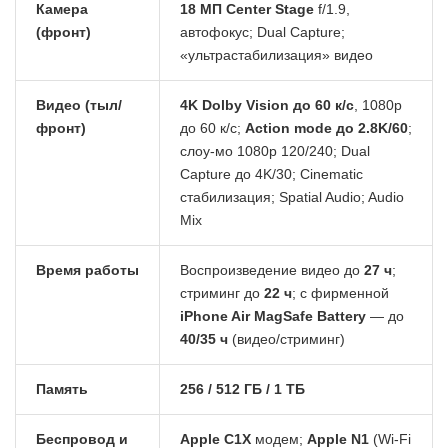
Камера
18 МП Center Stage
f/1.9,
(фронт)
автофокус; Dual Capture;
«ультрастабилизация» видео
Видео (тыл/
4K Dolby Vision до 60 к/с
, 1080p
фронт)
до 60 к/с;
Action mode до 2.8K/60
;
слоу-мо 1080p 120/240; Dual
Capture до 4K/30; Cinematic
стабилизация; Spatial Audio; Audio
Mix
Время работы
Воспроизведение видео до
27 ч
;
стриминг до
22 ч
; с фирменной
iPhone Air MagSafe Battery
— до
40/35 ч
(видео/стриминг)
Память
256 / 512 ГБ / 1 ТБ
Беспровод и
Apple C1X
модем;
Apple N1
(Wi-Fi