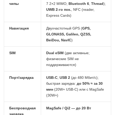
чипы
7 2×2 MIMO,
Bluetooth 6
,
Thread
);
UWB 2-го пок.
, NFC (reader,
Express Cards)
Навигация
Двухчастотный GPS (
GPS,
GLONASS, Galileo, QZSS,
BeiDou, NavIC
)
SIM
Dual eSIM
(две активные;
физические SIM не
поддерживаются)
Порт/зарядка
USB-C
,
USB 2
(до 480 Мбит/с);
быстрая зарядка:
до 50% ≈ за 30
мин
(20W+ USB-C) или с MagSafe
(30W+)
Беспроводная
MagSafe / Qi2 — до 20 Вт
зарядка