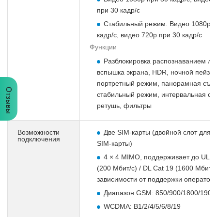
при 30 кадр/с
Стабильный режим: Видео 1080p п
кадр/с, видео 720p при 30 кадр/с
Функции
Разблокировка распознаванием ли
вспышка экрана, HDR, ночной пейзаж
портретный режим, панорамная съе
Отзывы
стабильный режим, интервальная съ
ретушь, фильтры
Возможности
Две SIM-карты (двойной слот для н
подключения
SIM-карты)
4 × 4 MIMO, поддерживает до UL C
(200 Мбит/с) / DL Cat 19 (1600 Мбит/с
зависимости от поддержки оператор
Диапазон GSM: 850/900/1800/1900
WCDMA: B1/2/4/5/6/8/19