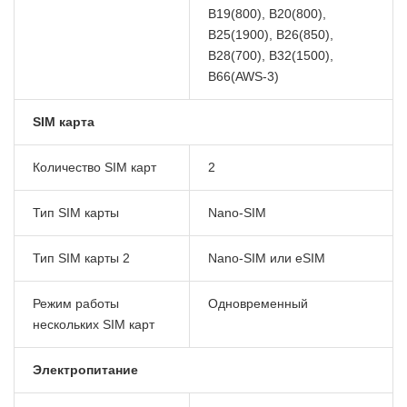
B19(800), B20(800),
B25(1900), B26(850),
B28(700), B32(1500),
B66(AWS-3)
SIM карта
Количество SIM карт
2
Тип SIM карты
Nano-SIM
Тип SIM карты 2
Nano-SIM или eSIM
Режим работы
Одновременный
нескольких SIM карт
Электропитание