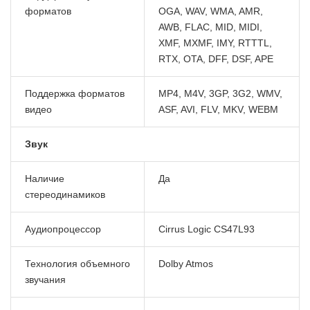
форматов
OGA, WAV, WMA, AMR,
AWB, FLAC, MID, MIDI,
XMF, MXMF, IMY, RTTTL,
RTX, OTA, DFF, DSF, APE
Поддержка форматов
MP4, M4V, 3GP, 3G2, WMV,
видео
ASF, AVI, FLV, MKV, WEBM
Звук
Наличие
Да
стереодинамиков
Аудиопроцессор
Cirrus Logic CS47L93
Технология объемного
Dolby Atmos
звучания