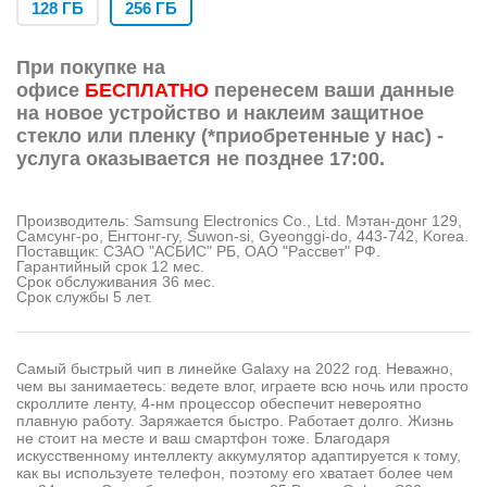
128 ГБ
256 ГБ
При покупке на
офисе
БЕСПЛАТНО
перенесем ваши данные
на новое устройство и наклеим защитное
стекло или пленку (*приобретенные у нас) -
услуга оказывается не позднее 17:00.
Производитель: Samsung Electronics Co., Ltd. Мэтан-донг 129,
Самсунг-ро, Енгтонг-гу, Suwon-si, Gyeonggi-do, 443-742, Korea.
Поставщик: СЗАО "АСБИС" РБ, OАО "Рассвет" РФ.
Гарантийный срок 12 мес.
Срок обслуживания 36 мес.
Срок службы 5 лет.
Самый быстрый чип в линейке Galaxy на 2022 год. Неважно,
чем вы занимаетесь: ведете влог, играете всю ночь или просто
скроллите ленту, 4-нм процессор обеспечит невероятно
плавную работу. Заряжается быстро. Работает долго. Жизнь
не стоит на месте и ваш смартфон тоже. Благодаря
искусственному интеллекту аккумулятор адаптируется к тому,
как вы используете телефон, поэтому его хватает более чем