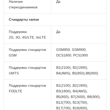
Наличие
Да
стереодинамиков
Стандарты связи
Поддержка
Да
2G, 3G, 4G/LTE, VoLTE
Поддержка стандартов
GSM850, GSM900,
GSM
DCS1800, PCS1900
Поддержка стандартов
B1(2100), B2(1900),
UMTS
B4(AWS), B5(850),B8(900)
Поддержка стандартов
B1(2100) ,B2(1900),
FDDLTE
B3(1800), B4(AWS),
B5(850), B7(2600), B8(900),
B12(700), B13(700),
B17(700), B18(800),