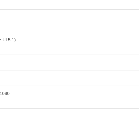
d
 UI 5.1)
 1080