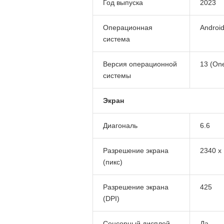
Год выпуска
2023
Операционная
Androi
система
Версия операционной
13 (One
системы
Экран
Диагональ
6.6
Разрешение экрана
2340 x
(пикс)
Разрешение экрана
425
(DPI)
Сенсорный дисплей
Да