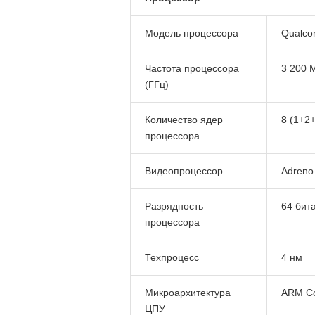
Модель процессора
Qualco
Частота процессора
3 200 
(ГГц)
Количество ядер
8 (1+2
процессора
Видеопроцессор
Adreno
Разрядность
64 бит
процессора
Техпроцесс
4 нм
Микроархитектура
ARM Co
ЦПУ