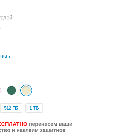
елей:
)
ены
512 ГБ
1 ТБ
ЕСПЛАТНО
перенесем ваши
ство и наклеим защитное