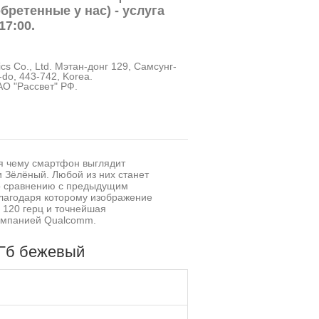
бретенные у нас) - услуга
17:00.
cs Co., Ltd. Мэтан-донг 129, Самсунг-
-do, 443-742, Korea.
О "Рассвет" РФ.
я чему смартфон выглядит
 Зёлёный. Любой из них станет
о сравнению с предыдущим
благодаря которому изображение
 120 герц и точнейшая
омпанией Qualcomm.
6Гб бежевый