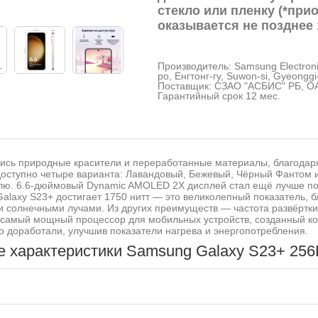
стекло или пленку (*прио
оказывается не позднее 
Производитель: Samsung Electroni
ро, Енгтонг-гу, Suwon-si, Gyeonggi
Поставщик: СЗАО "АСБИС" РБ, OА
Гарантийный срок 12 мес.
лись природные красители и переработанные материалы, благодар
оступно четыре варианта: Лавандовый, Бежевый, Чёрный Фантом и
лю. 6.6-дюймовый Dynamic AMOLED 2X дисплей стал ещё лучше п
alaxy S23+ достигает 1750 нитт — это великолепный показатель, 
 солнечными лучами. Из других преимуществ — частота развёртки
 самый мощный процессор для мобильных устройств, созданный к
о доработали, улучшив показатели нагрева и энергопотребления.
е характеристики Samsung Galaxy S23+ 25