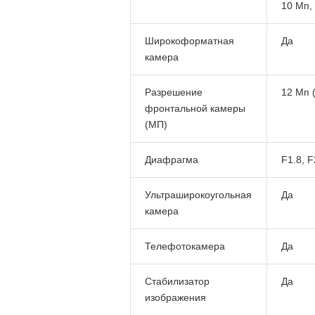
10 Мп, 
Широкоформатная
Да
камера
Разрешение
12 Мп (
фронтальной камеры
(МП)
Диафрагма
F1.8, F
Ультраширокоугольная
Да
камера
Телефотокамера
Да
Стабилизатор
Да
изображения