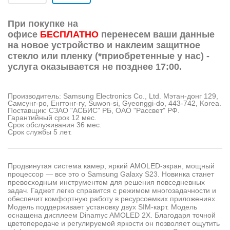
При покупке на
офисе
БЕСПЛАТНО
перенесем ваши данные
на новое устройство и наклеим защитное
стекло или пленку (*приобретенные у нас) -
услуга оказывается не позднее 17:00.
Производитель: Samsung Electronics Co., Ltd. Мэтан-донг 129,
Самсунг-ро, Енгтонг-гу, Suwon-si, Gyeonggi-do, 443-742, Korea.
Поставщик: СЗАО "АСБИС" РБ, OАО "Рассвет" РФ.
Гарантийный срок 12 мес.
Срок обслуживания 36 мес.
Срок службы 5 лет.
Продвинутая система камер, яркий AMOLED-экран, мощный
процессор — все это о Samsung Galaxy S23. Новинка станет
превосходным инструментом для решения повседневных
задач. Гаджет легко справится с режимом многозадачности и
обеспечит комфортную работу в ресурсоемких приложениях.
Модель поддерживает установку двух SIM-карт. Модель
оснащена дисплеем Dinamyc AMOLED 2X. Благодаря точной
цветопередаче и регулируемой яркости он позволяет ощутить