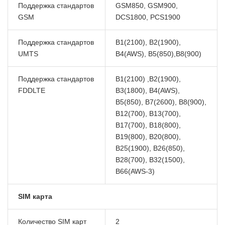
Поддержка стандартов
GSM850, GSM900,
GSM
DCS1800, PCS1900
Поддержка стандартов
B1(2100), B2(1900),
UMTS
B4(AWS), B5(850),B8(900)
Поддержка стандартов
B1(2100) ,B2(1900),
FDDLTE
B3(1800), B4(AWS),
B5(850), B7(2600), B8(900),
B12(700), B13(700),
B17(700), B18(800),
B19(800), B20(800),
B25(1900), B26(850),
B28(700), B32(1500),
B66(AWS-3)
SIM карта
Количество SIM карт
2