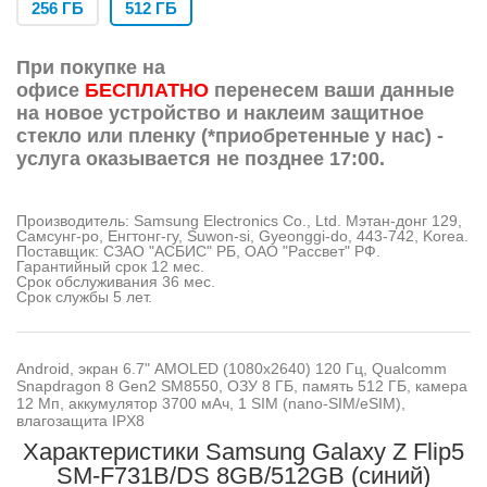
256 ГБ
512 ГБ
При покупке на
офисе
БЕСПЛАТНО
перенесем ваши данные
на новое устройство и наклеим защитное
стекло или пленку (*приобретенные у нас) -
услуга оказывается не позднее 17:00.
Производитель: Samsung Electronics Co., Ltd. Мэтан-донг 129,
Самсунг-ро, Енгтонг-гу, Suwon-si, Gyeonggi-do, 443-742, Korea.
Поставщик: СЗАО "АСБИС" РБ, OАО "Рассвет" РФ.
Гарантийный срок 12 мес.
Срок обслуживания 36 мес.
Срок службы 5 лет.
Android, экран 6.7" AMOLED (1080x2640) 120 Гц, Qualcomm
Snapdragon 8 Gen2 SM8550, ОЗУ 8 ГБ, память 512 ГБ, камера
12 Мп, аккумулятор 3700 мАч, 1 SIM (nano-SIM/eSIM),
влагозащита IPX8
Характеристики Samsung Galaxy Z Flip5
SM-F731B/DS 8GB/512GB (синий)