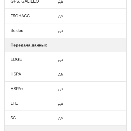
GPS, GALILEO
да
ГЛОНАСС
да
Beidou
да
Передача данных
EDGE
да
HSPA
да
HSPA+
да
LTE
да
5G
да