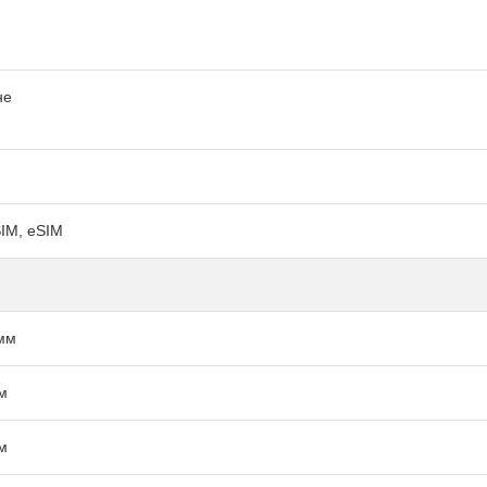
не
IM, eSIM
мм
м
м