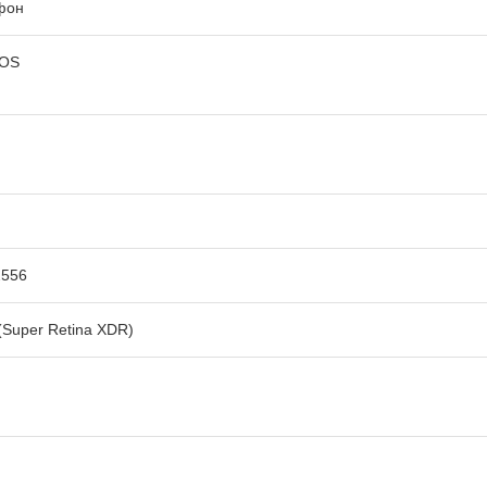
фон
iOS
2556
Super Retina XDR)