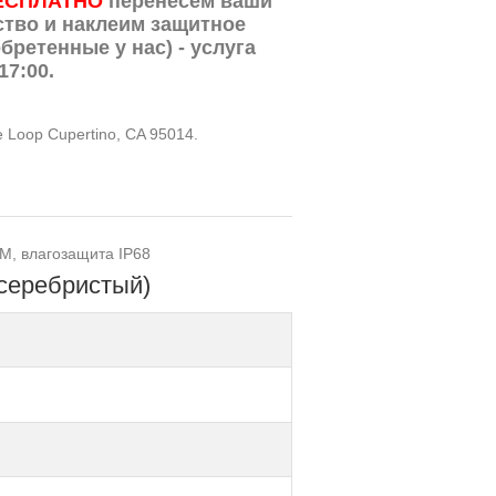
ЕСПЛАТНО
перенесем ваши
ство и наклеим защитное
бретенные у нас) - услуга
17:00.
te Loop Cupertino, CA 95014.
IM, влагозащита IP68
(серебристый)