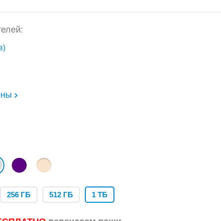
елей:
в)
ены
256 ГБ
512 ГБ
1 ТБ