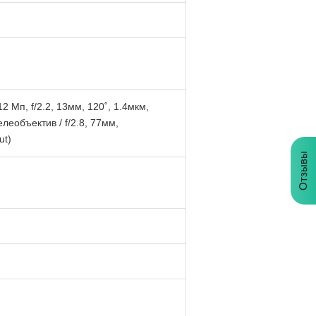
 Мп, f/2.2, 13мм, 120˚, 1.4мкм,
леобъектив / f/2.8, 77мм,
ut)
Отзывы