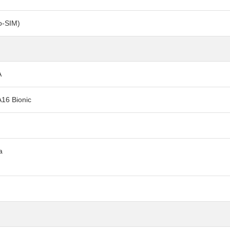
o-SIM)
A
A16 Bionic
)
а