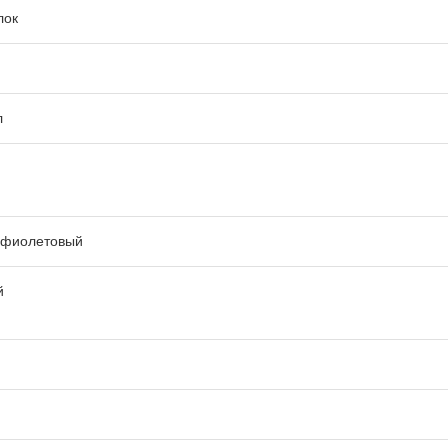
лок
л
-фиолетовый
й