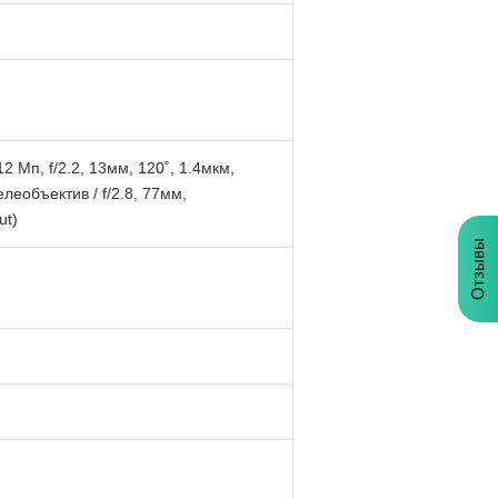
 Мп, f/2.2, 13мм, 120˚, 1.4мкм,
леобъектив / f/2.8, 77мм,
ut)
Отзывы