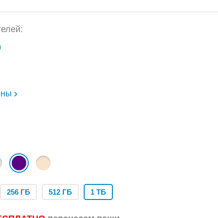
елей:
)
ены
256 ГБ
512 ГБ
1 ТБ