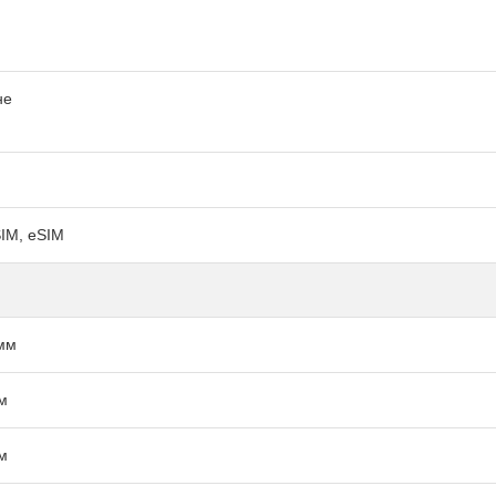
не
IM, eSIM
мм
м
м