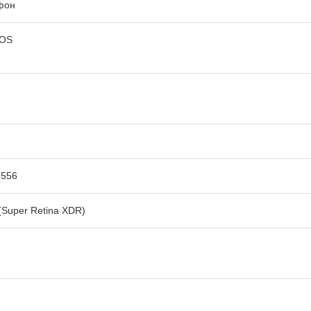
фон
iOS
2556
Super Retina XDR)