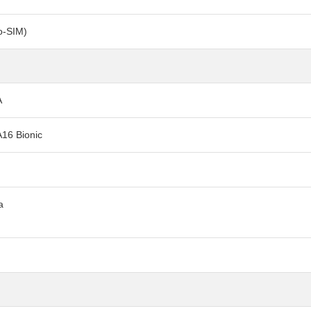
o-SIM)
A
A16 Bionic
)
а