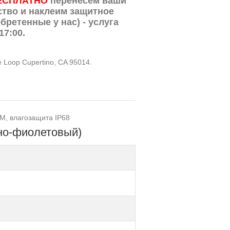
ЕСПЛАТНО
перенесем ваши
ство и наклеим защитное
бретенные у нас) - услуга
17:00.
te Loop Cupertino, CA 95014.
IM, влагозащита IP68
мно-фиолетовый)