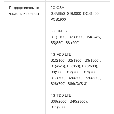
Поддерживаемые
2G GSM
частоты и полосы
GSM850, GSM900, DCS1800,
PCS1900
3G UMTS
B1 (2100), B2 (1900), B4(AWS),
B5(850), B8 (900)
4G FDD LTE
B1(2100), B2(1900), B3(1800),
B4(AWS), B5(850), B7(2600),
B8(900), B12(700), B13(700),
B17(700), B20(800), B26(850),
B28(700), B66(AWS-3)
4G TDD LTE
B38(2600), B40(2300),
B41(2500)