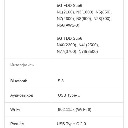
5G FDD Sub6
N1(2100), N3(1800), N5(850),
N7(2600), N8(900), N28(700),
N66(AWS-3)
5G TDD Sub6
N40(2300), N41(2500),
N77(3700), N78(3500)
Интерфейсы
Bluetooth
5.3
Аудиовыход
USB Type-C
Wi-Fi
802.11ax (Wi-Fi 6)
Разъём
USB Type-C 2.0