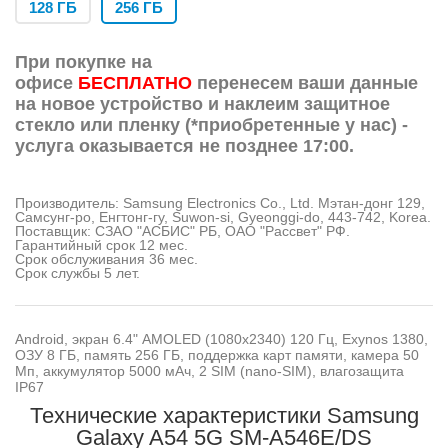
128 ГБ
256 ГБ
При покупке на
офисе
БЕСПЛАТНО
перенесем ваши данные
на новое устройство и наклеим защитное
стекло или пленку (*приобретенные у нас) -
услуга оказывается не позднее 17:00.
Производитель: Samsung Electronics Co., Ltd. Мэтан-донг 129,
Самсунг-ро, Енгтонг-гу, Suwon-si, Gyeonggi-do, 443-742, Korea.
Поставщик: СЗАО "АСБИС" РБ, OАО "Рассвет" РФ.
Гарантийный срок 12 мес.
Срок обслуживания 36 мес.
Срок службы 5 лет.
Android, экран 6.4" AMOLED (1080x2340) 120 Гц, Exynos 1380,
ОЗУ 8 ГБ, память 256 ГБ, поддержка карт памяти, камера 50
Мп, аккумулятор 5000 мАч, 2 SIM (nano-SIM), влагозащита
IP67
Технические характеристики Samsung
Galaxy A54 5G SM-A546E/DS