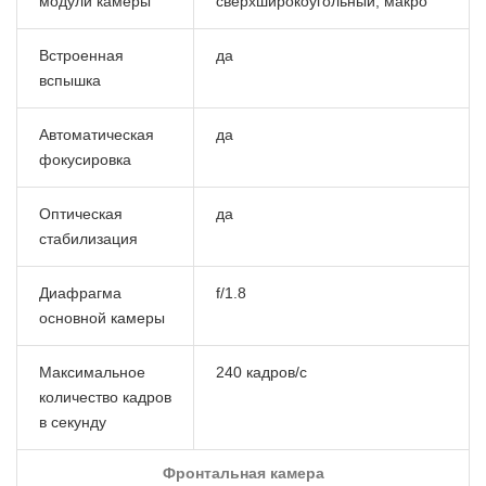
модули камеры
сверхширокоугольный, макро
Встроенная
да
вспышка
Автоматическая
да
фокусировка
Оптическая
да
стабилизация
Диафрагма
f/1.8
основной камеры
Максимальное
240 кадров/с
количество кадров
в секунду
Фронтальная камера